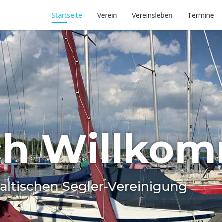
Startseite
Verein
Vereinsleben
Termine
 für alle
sgruppen